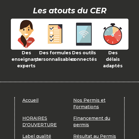
Les atouts du CER
Des
Des formules
Des outils
Des
enseignants
personnalisables
connectés
délais
experts
adaptés
Accueil
Nos Permis et
Formations
HORAIRES
Financement du
D'OUVERTURE
permis
Label qualité
Résultat au Permis